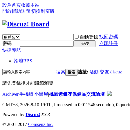
設為首頁
收藏本站
開啟輔助訪問
切換到窄版
找回密碼
自動登錄
密碼
立即註冊
登錄
快捷導航
論壇
BBS
搜索
熱搜:
活動
交友
discuz
搜索
請先登錄後才能繼續瀏覽
Archiver
|
手機版
|
小黑屋
|
桃園紫錐花保健品交流論壇
GMT+8, 2026-8-10 19:11
, Processed in 0.011546 second(s), 0 querie
Powered by
Discuz!
X3.3
© 2001-2017
Comsenz Inc.