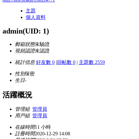
主題
個人資料
admin
(UID: 1)
郵箱狀態
未驗證
視頻認證
未認證
統計信息
好友數 0
|
回帖數 0
|
主題數 2559
性別
保密
生日
-
活躍概況
管理組
管理員
用戶組
管理員
在線時間
11 小時
註冊時間
2020-12-29 14:08