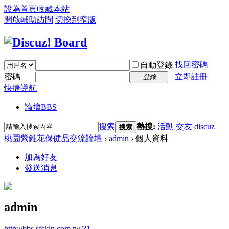
設為首頁
收藏本站
開啟輔助訪問
切換到窄版
找回密碼
自動登錄
密碼
立即註冊
登錄
快捷導航
論壇
BBS
搜索
熱搜:
活動
交友
discuz
搜索
桃園紫錐花保健品交流論壇
›
admin
›
個人資料
加為好友
發送消息
admin
http://bbs.sfskin.com.tw/?1