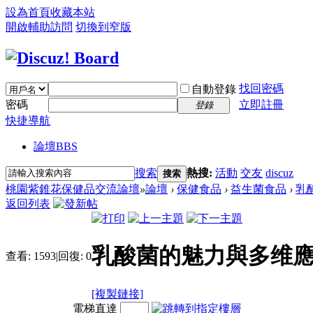
設為首頁
收藏本站
開啟輔助訪問
切換到窄版
找回密碼
自動登錄
密碼
立即註冊
登錄
快捷導航
論壇
BBS
搜索
熱搜:
活動
交友
discuz
搜索
桃園紫錐花保健品交流論壇
»
論壇
›
保健食品
›
益生菌食品
›
乳
返回列表
乳酸菌的魅力與多维應
查看:
1593
|
回復:
0
[複製鏈接]
電梯直達