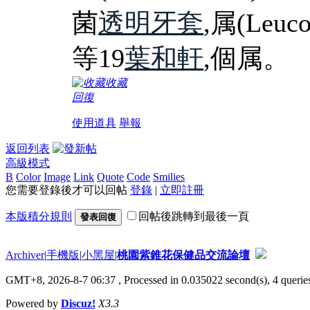
菌
透明牙套
,属(Leuc
等19
葉和軒
,個属。
收藏
回復
使用道具
舉報
返回列表
高級模式
B
Color
Image
Link
Quote
Code
Smilies
您需要登錄後才可以回帖
登錄
|
立即註冊
本版積分規則
回帖後跳轉到最後一頁
發表回復
Archiver
|
手機版
|
小黑屋
|
桃園紫錐花保健品交流論壇
GMT+8, 2026-8-7 06:37
, Processed in 0.035022 second(s), 4 queries
Powered by
Discuz!
X3.3