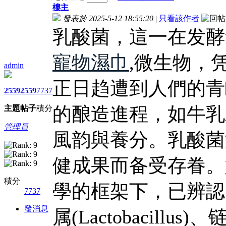
樓主
發表於 2025-5-12 18:55:20
|
只看該作者
乳酸菌，這一在发酵
寵物濕巾
,微生物，
admin
正日趋遭到人們的青
2559
2559
7737
的酿造進程，如牛乳
主題
帖子
積分
管理員
風韵與養分。乳酸菌
健成果而备受存眷。
積分
學的框架下，已辨認
7737
發消息
属(Lactobacillus)