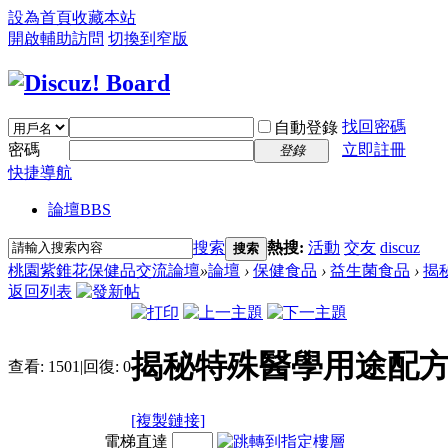
設為首頁
收藏本站
開啟輔助訪問
切換到窄版
找回密碼
自動登錄
密碼
立即註冊
登錄
快捷導航
論壇
BBS
搜索
熱搜:
活動
交友
discuz
搜索
桃園紫錐花保健品交流論壇
»
論壇
›
保健食品
›
益生菌食品
›
揭
返回列表
揭秘特殊醫學用途配方
查看:
1501
|
回復:
0
[複製鏈接]
電梯直達