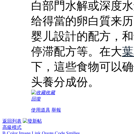
白部門水解或深度水
给得當的卵白質来历
婴儿設計的配方，和
停滞配方等。在大
葉
下，這些食物可以确
头養分成份。
收藏
回復
使用道具
舉報
返回列表
高級模式
B
Color
Image
Link
Quote
Code
Smilies