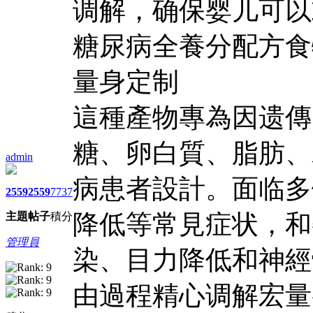
调解，确保婴儿可以
糖尿病全養分配方食
量身定制
這種產物專為因遗傳
糖、卵白質、脂肪、
admin
病患者設計。面临多
2559
2559
7737
降低等常見症状，和
主題
帖子
積分
管理員
染、目力降低和神經
由過程精心调解宏量