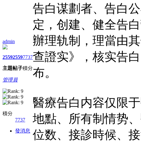
告白谋劃者、告白公
定，创建、健全告白
辦理轨制，理當由其
admin
查證实》，核实告白
2559
2559
7737
主題
帖子
積分
布。
管理員
醫療告白内容仅限于
積分
地點、所有制情势、
7737
發消息
位数、接診時候、接