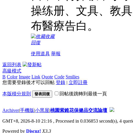
操练册、文具、教具
布醫療告白。
收藏
回復
使用道具
舉報
返回列表
高級模式
B
Color
Image
Link
Quote
Code
Smilies
您需要登錄後才可以回帖
登錄
|
立即註冊
本版積分規則
回帖後跳轉到最後一頁
發表回復
Archiver
|
手機版
|
小黑屋
|
桃園紫錐花保健品交流論壇
GMT+8, 2026-8-10 21:16
, Processed in 0.036853 second(s), 4 querie
Powered by
Discuz!
X3.3