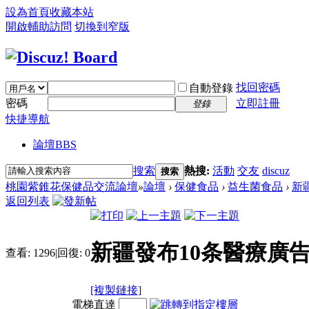
設為首頁
收藏本站
開啟輔助訪問
切換到窄版
找回密碼
自動登錄
密碼
立即註冊
登錄
快捷導航
論壇
BBS
搜索
熱搜:
活動
交友
discuz
搜索
桃園紫錐花保健品交流論壇
»
論壇
›
保健食品
›
益生菌食品
›
新
返回列表
新疆發布10条醫療廣
查看:
1296
|
回復:
0
[複製鏈接]
電梯直達