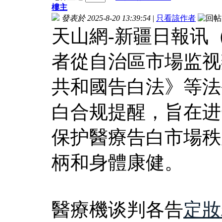
樓主
發表於 2025-8-20 13:39:54
|
只看該作者
天山網-新疆日報讯
者從自治區市場监视
共和國告白法》等法
白合规提醒，旨在进
保护醫療告白市場秩
柄和身體康健。
醫療機谈判各告
定妝