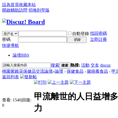
設為首頁
收藏本站
開啟輔助訪問
切換到窄版
找回密碼
自動登錄
密碼
立即註冊
登錄
快捷導航
論壇
BBS
搜索
熱搜:
活動
交友
discuz
搜索
桃園紫錐花保健品交流論壇
»
論壇
›
保健食品
›
腸病毒食品
›
甲
返回列表
甲流離世的人日益增多!
查看:
1540
|
回復:
0
力