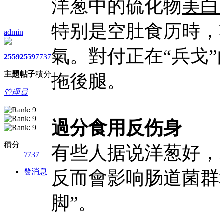
洋葱中的硫化物
美白
特别是空肚食历時，
admin
氣。對付正在“兵戈
2559
2559
7737
主題
帖子
積分
拖後腿。
管理員
過分食用反伤身
積分
有些人据说洋葱好，
7737
發消息
反而會影响肠道菌群
脚”。